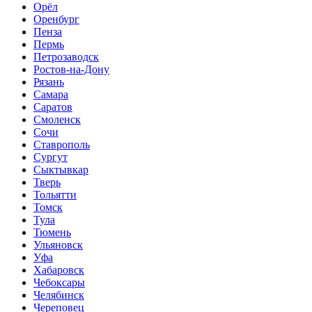
Орёл
Оренбург
Пенза
Пермь
Петрозаводск
Ростов-на-Дону
Рязань
Самара
Саратов
Смоленск
Сочи
Ставрополь
Сургут
Сыктывкар
Тверь
Тольятти
Томск
Тула
Тюмень
Ульяновск
Уфа
Хабаровск
Чебоксары
Челябинск
Череповец