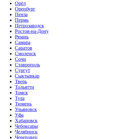
Орёл
Оренбург
Пенза
Пермь
Петрозаводск
Ростов-на-Дону
Рязань
Самара
Саратов
Смоленск
Сочи
Ставрополь
Сургут
Сыктывкар
Тверь
Тольятти
Томск
Тула
Тюмень
Ульяновск
Уфа
Хабаровск
Чебоксары
Челябинск
Череповец